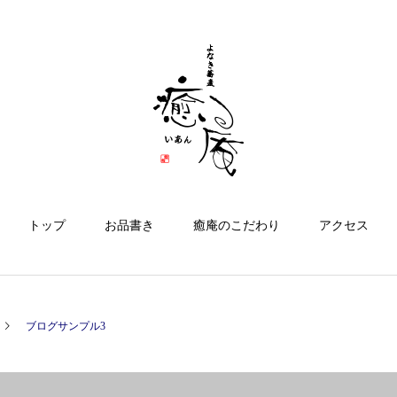
トップ
お品書き
癒庵のこだわり
アクセス
ブログサンプル3