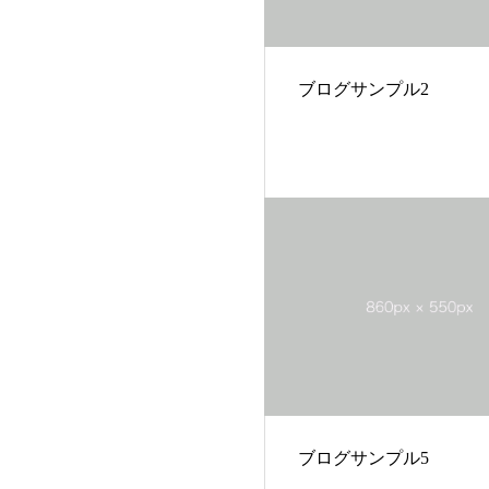
ブログサンプル2
ブログサンプル5