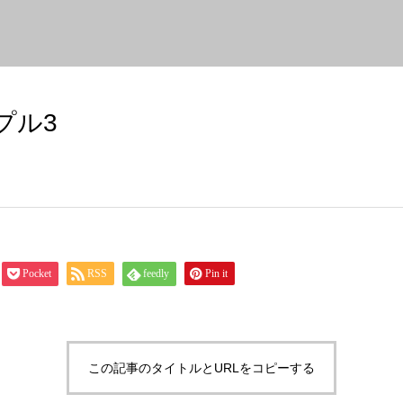
プル3
Pocket
RSS
feedly
Pin it
この記事のタイトルとURLをコピーする