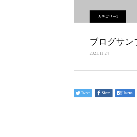
カテゴリー1
ブログサン
2021.11.24
Tweet
Share
Hatena